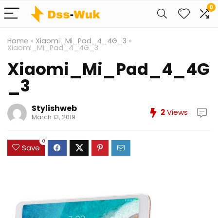
0
Home
»
Xiaomi_Mi_Pad_4_4G_3
»
Xiaomi_Mi_Pad_4_4G_3
Xiaomi_Mi_Pad_4_4G
_3
Stylishweb
2
Views
March 13, 2019
0
Save