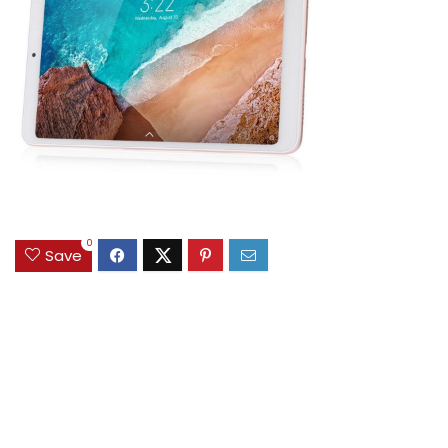
0
Save