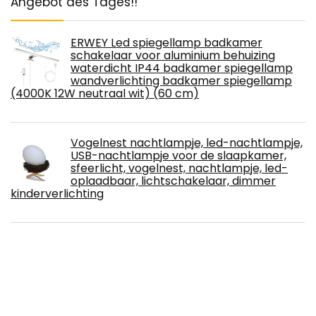
Angebot des Tages!!
ERWEY Led spiegellamp badkamer
schakelaar voor aluminium behuizing
waterdicht IP44 badkamer spiegellamp
wandverlichting badkamer spiegellamp
(4000K 12W neutraal wit) (60 cm)
Vogelnest nachtlampje, led-nachtlampje,
USB-nachtlampje voor de slaapkamer,
sfeerlicht, vogelnest, nachtlampje, led-
oplaadbaar, lichtschakelaar, dimmer
kinderverlichting
XH&XH Badezimmerspiegelleuchte mit
Schalter Innenwandleuchte
Regalleuchten Schreibtisch
Badezimmerbeleuchtung Spiegellampe
Warmweiß LED 22W 6000K Badezimmerwandleuchte
Moderne 58CM