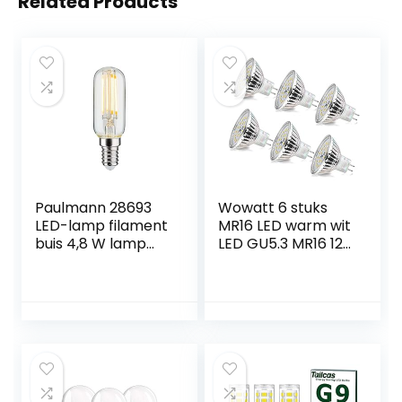
Related Products
Paulmann 28693
Wowatt 6 stuks
LED-lamp filament
MR16 LED warm wit
buis 4,8 W lamp
LED GU5.3 MR16 12V
dimbaar helder
6W vervanging
2700 K warm wit
voor 40W 35W
E14
20W
halogeenlamp AC
DC 12V geen
stroboscoopeffec
t GX5.3 2800K
hoge CRI 82 Ra