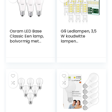
480lm heldere
lamp lamp 120°
abstracte hoek
spot
Osram LED Base
G9 Ledlampen, 3,5
Classic Een lamp,
W koudwitte
bolvormig met
lampen
E27-fitting, niet
(vervanging 30 W
dimbaar, vervangt
40 W G9
100 Watt, Mat, Koel
halogeenlamp),
Wit – 4000 Kelvin,
350 LM LED-lamp
3-pack
G9 lamp koud wit
6000 K, AC 220-
240 V, niet
dimbaar, geen
flikkering 360 °
lichthoek,
verpakking van 6
stuks