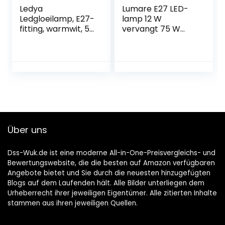
Ledya
Lumare E27 LED-
Ledgloeilamp, E27-
lamp 12 W
fitting, warmwit, 5
vervangt 75 W
W, 400 lumen,
gloeilamp 1100 lm
vervanging voor
set van 5 Watt
40 W gloeilamp,
Lumen A60
Edison-ledlamp,
lampen 2700
G45 spaarlamp, 6
Kelvin warm wit
stuks
fitting
Über uns
Dss-Wuk.de ist eine moderne All-in-One-Preisvergleichs- und
Bewertungswebsite, die die besten auf Amazon verfügbaren
Angebote bietet und Sie durch die neuesten hinzugefügten
Blogs auf dem Laufenden hält. Alle Bilder unterliegen dem
Urheberrecht ihrer jeweiligen Eigentümer. Alle zitierten Inhalte
stammen aus ihren jeweiligen Quellen.