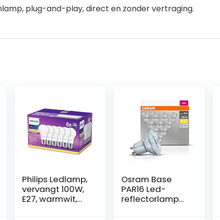
amp, plug-and-play, direct en zonder vertraging.
Philips Ledlamp,
Osram Base
vervangt 100W,
PAR16 Led-
E27, warmwit,
reflectorlamp
2700K, 1521
met GU10-
lumen
fitting, 4,3 W, 10