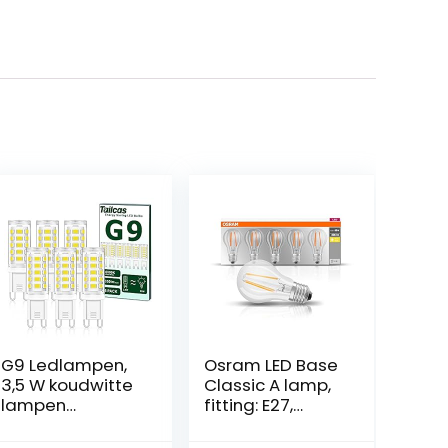
G9 Ledlampen,
Osram LED Base
3,5 W koudwitte
Classic A lamp,
lampen
fitting: E27,
(vervanging 30
warm wit, 2700
W 40 W G9
K, 7 W,