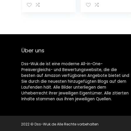
20 W
6 stuks
halogeenlampe
n, 12 V AC/DC,
360 graden
stralingshoek,
geen flikkeren,
niet dimbaar,
spaarlamp,
Über uns
verpakking van
10 stuks
Dss-Wuk.de ist eine moderne All-in-One-
Preisvergleichs- und Bewertungswebsite, die die
besten auf Amazon verfügbaren Angebote bietet und
Sie durch die neuesten hinzugefügten Blogs auf dem
Laufenden hält. Alle Bilder unterliegen dem
Urheberrecht ihrer jeweiligen Eigentümer. Alle zitierten
Inhalte stammen aus ihren jeweiligen Quellen.
2022 © Dss-Wuk.de Alle Rechte vorbehalten