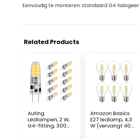
Eenvoudig te monteren: standaard G4 halogeenl
Related Products
Auting
Amazon Basics
Ledlampen, 2 W,
E27 ledlamp, 4,3
G4-fitting, 3000
W (vervangt 40
K, warmwit,
W), helder,
vervanging voor
verpakking van