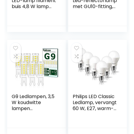
LED-lamp filament
Led-reflectorlamp
buis 4,8 W lamp
met GU10-fitting,
dimbaar helder
4,3 W, 10 stuks
2700 K warm wit
E14
G9 Ledlampen, 3,5
Philips LED Classic
W koudwitte
Ledlamp, vervangt
lampen
60 W, E27, warm-
(vervanging 30 W
wit, 2700 K, 806
40 W G9
lumen
halogeenlamp),
350 LM LED-lamp