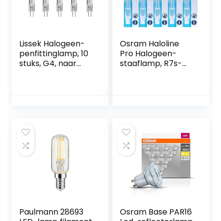
Lissek Halogeen-
Osram Haloline
penfittinglamp, 10
Pro Halogeen-
stuks, G4, naar
staaflamp, R7s-
keuze 5, 10 of 20
fitting, 230 V,
watt, 12 volt
lengte: 78 mm, 5
stuks
Paulmann 28693
Osram Base PAR16