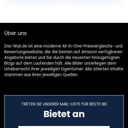
G9 lamp koud wit
6000 K, AC 220-
240 V, niet
dimbaar, geen
flikkering 360 °
Über uns
lichthoek,
verpakking van 6
stuks
Dss-Wuk.de ist eine moderne All-in-One-Preisvergleichs- und
Bewertungswebsite, die die besten auf Amazon verfügbaren
Angebote bietet und Sie durch die neuesten hinzugefügten
Blogs auf dem Laufenden hält. Alle Bilder unterliegen dem
Urheberrecht ihrer jeweiligen Eigentümer. Alle zitierten Inhalte
stammen aus ihren jeweiligen Quellen.
TRETEN SIE UNSERER MAIL-LISTE FÜR BESTE BEI
Bietet an