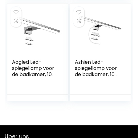
kastverlichting,
voor
klemlamp,
wandverlichting en
neutraal wit, 230 V,
badkamer,
960 lumen, IP44,
SMD2835, 8 W, 800
60 cm, 12 W
lm, make-uplicht,
wandlamp,
badkamerlamp,
220 V
Aogled Led-
Azhien Led-
spiegellamp voor
spiegellamp voor
de badkamer, 10
de badkamer, 10
W, 820 lm, 40 cm,
W, 820 lm, 40 cm,
230 V, 4000 K, 3-
koudwit, 6000 K, 3-
in-1 klasse II,
in-1 montage, IP44,
waterdicht, IP44,
230 V, 400 mm,
geen flikkeren,
geen flikkering
badkamerlamp,
wandverlichting,
neutraal wit, 400
mm
Über uns