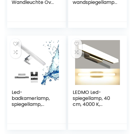
Wandleuchte Oval,
wandspiegellamp,
12W Kühlweiß
zijdelings met
6000K, 1000lm LED
schakelaar over
Leuchte
spiegel, IP44, 60
Deckenleuchten,
cm, lengte hoge
IP65 Wasserdicht
helderheid, 1200
im Freien
lumen, natuurlijk
Badezimmerbeleu
wit, 4000 K, niet
chtung, 180°
dimbaar, 1 lamp
Abstrahlwinkel,
Nachtsicherheitsb
eleuchtung
Led-
LEDMO Led-
badkamerlamp,
spiegellamp, 40
spiegellamp,
cm, 4000 K,
make-uplicht,
natuurwit, IP44
badkamer,
waterdicht,
wandlamp,
roestvrij staal,
opbouwlamp,
badkamerlamp