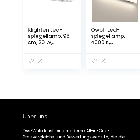
Klighten Led-
Owolf Led-
spiegellamp, 95
spiegellamp,
cm, 20 W,
4000 K,
spiegelkast,
badkamerlamp,
spiegellamp,
kastlamp,
360 graden
make-uptafel
instelbaar,
met verlichting,
badkamerlamp
make-uplamp,
voor badkamer
opbouwlamp,
en spiegelkast,
kastverlichting,
koudwit, 6000 K
neutraal wit, 85
~ 260 V, 440
mm, 12 W, 1200
LM
Über uns
Dss-Wuk.de ist eine moderne All-in-One-
Preisvergleichs- und Bewertungswebsite, die die