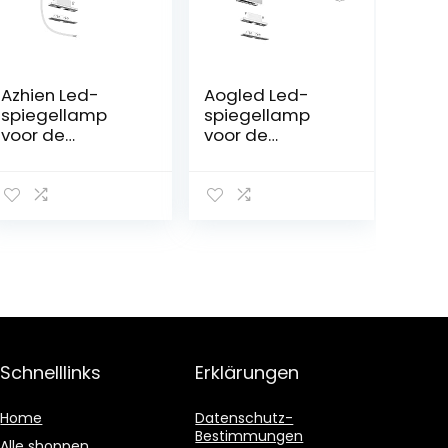
Azhien Led-
Aogled Led-
spiegellamp
spiegellamp
voor de
voor de
badkamer, 10 W,
badkamer, 10 W,
820 lm, 40 cm,
820 lm, 40 cm,
koudwit, 6000 K,
230 V, 4000 K, 3-
3-in-1 montage,
in-1 klasse II,
IP44, 230 V, 400
waterdicht, IP44,
mm, geen
geen flikkeren,
flikkering
badkamerlamp,
wandverlichting,
neutraal wit,
400 mm
Schnelllinks
Erklärungen
Home
Datenschutz-
Bestimmungen
Alle shoppen