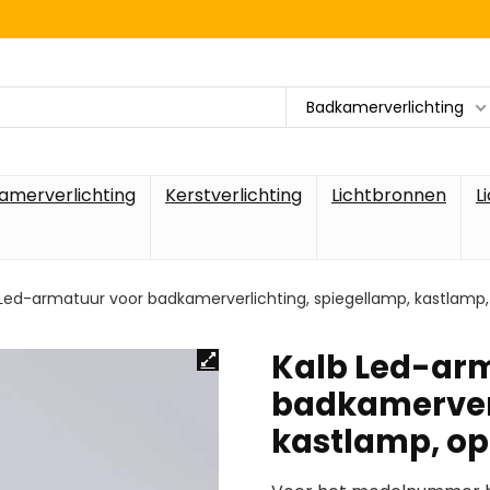
Badkamerverlichting
amerverlichting
Kerstverlichting
Lichtbronnen
L
 Led-armatuur voor badkamerverlichting, spiegellamp, kastlam
Kalb Led-ar
badkamerverl
kastlamp, o