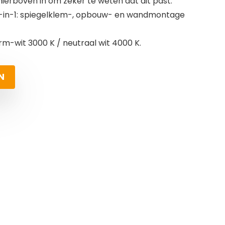
erboven in om zeker te weten dat dit past.
-in-1: spiegelklem-, opbouw- en wandmontage
rm-wit 3000 K / neutraal wit 4000 K.
N