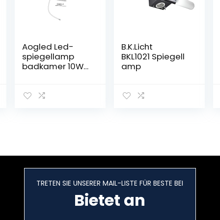
Aogled Led-
B.K.Licht
spiegellamp
BKL1021 Spiegell
badkamer 10W
amp
820LM 60cm
230V 4000K, 3-
in-1 klasse II
waterdicht IP44
badkamerspieg
ellamp, geen
flikkering
badkamerlamp
wandverlichting
neutraal wit
600mm
badkamer
TRETEN SIE UNSERER MAIL-LISTE FÜR BESTE BEI
spiegellamp
Bietet an