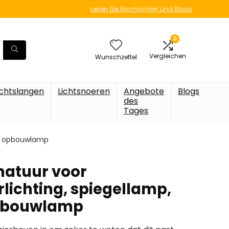
Lesen Sie Nachrichten und Blogs
0
Vergleichen
Wunschzettel
ichtslangen
Lichtsnoeren
Angebote
Blogs
des
Tages
p, opbouwlamp
matuur voor
ichting, spiegellamp,
pbouwlamp