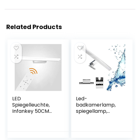
Related Products
LED
Led-
Spiegelleuchte,
badkamerlamp,
Infankey 50CM
spiegellamp,
Dimmbar
make-uplicht,
Badezimmer
badkamer,
Lampe mit
wandlamp,
Fernbedienung,
opbouwlamp,