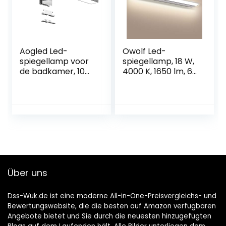
Aogled Led-
Owolf Led-
spiegellamp voor
spiegellamp, 18 W,
de badkamer, 10
4000 K, 1650 lm, 60
W, 820 lm, 40 cm,
cm, 45 graden
230 V, 4000 K, 3-
instelbare hoek,
in-1 klasse II,
naturel, wit, voor
waterdicht, IP44,
badkamer, make-
geen flikkeren,
up, spiegel,
badkamerlamp,
energie-
wandverlichting,
efficiëntieklasse
neutraal wit, 400
A++]
mm
Über uns
Dss-Wuk.de ist eine moderne All-in-One-Preisvergleichs- und
Bewertungswebsite, die die besten auf Amazon verfügbaren
Angebote bietet und Sie durch die neuesten hinzugefügten