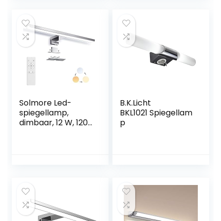
18W 1900LM 3000-
kastverlichting,
6000K 220V,
klemlamp,
Badleuchte
neutraal wit, 230 V,
Wasserdicht IP44,
960 lumen, IP44,
Spiegelleuchte
60 cm, 12 W
Bad für Badzimmer
und
Wandbeleuchtung
Solmore Led-
B.K.Licht
spiegellamp,
BKL1021 Spiegellam
dimbaar, 12 W, 1200
p
lm, neutraal
wit/warm wit/wit
licht,
badkamerlamp,
spiegellamp met
afstandsbediening,
IP44 waterdicht,
40 cm, 220 V