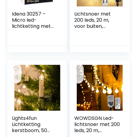
Idena 30257 –
Lichtsnoer met
Micro led-
200 leds, 20 m,
lichtketting met
voor buiten,
50 leds in warm wit
stroom 8 modi,
en USB-stekker,
met
ca. 2,75 m lang,
afstandsbediening,
voor binnen, voor
timer, waterdicht,
feestjes, Kerstmis,
voor binnen en
decoratie, bruiloft,
buiten, decoratie
als sfeerlicht en
voor balkon, tuin,
om te knutselen
slaapkamer,
woonkamer,
Kerstmis (warm
wit)
Lights4fun
WOWDSGN Led-
Lichtketting
lichtsnoer met 200
kerstboom, 50
leds, 20 m,
led-kaarsen,
dimbaar,