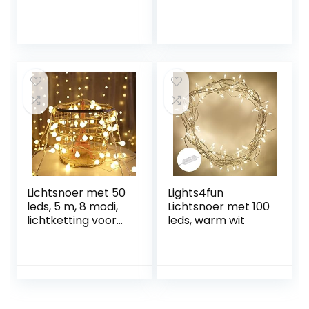
binnen
feestlichtketting
met stekker voor
binnen en buiten, 8
lichtmodi, werkt
op stroom, ideaal
voor Kerstmis,
bruiloft, feest, tuin,
warm wit
Lichtsnoer met 50
Lights4fun
leds, 5 m, 8 modi,
Lichtsnoer met 100
lichtketting voor
leds, warm wit
binnen en buiten,
met stroom,
dennenboom,
kerstverlichting,
buiten en Merk
functie, led-