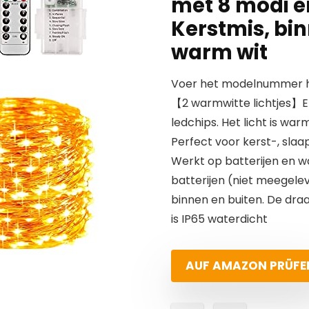
met 8 modi en
Kerstmis, bi
warm wit
Voer het modelnummer hi
【2 warmwitte lichtjes】Elk
ledchips. Het licht is war
Perfect voor kerst-, sla
Werkt op batterijen en wa
batterijen (niet meegelev
binnen en buiten. De draa
is IP65 waterdicht
AUF AMAZON PRÜFE