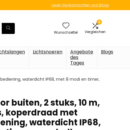
Lesen Sie Nachrichten und Blogs
0
Vergleichen
Wunschzettel
ichtslangen
Lichtsnoeren
Angebote
Blogs
des
Tages
sbediening, waterdicht IP68, met 8 modi en timer,
or buiten, 2 stuks, 10 m,
s, koperdraad met
ening, waterdicht IP68,