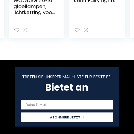
WOWDSGN G40
Kerst Fairy Lights
gloeilampen,
lichtketting voor
buiten, led-
gloeilampen,
lichtketting voor
binnen en
buiten, werkt op
stroom,
waterdicht,
geen krachten,
ideaal voor
kerstdecoratie,
TRETEN SIE UNSERER MAIL-LISTE FÜR BESTE BEI
bruiloft, feest
enz.
Bietet an