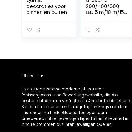
Quntis
Gresonic
decoraties voor
200/400/600
binnen en buiten
LED 5 m/10 m/15
m ijsregen
lichtketting
lichtgordijn
ijspegels buiten
binnen
decoratie op
elektriciteit
[energieklasse
A+] (200 LED 5
m, warm / koud
Über uns
wit 9 modi
dimbaar)
Dss-Wuk.de ist eine moderne All-in-One-
Preisvergleichs- und Bewertungswebsite, die die
besten auf Amazon verfügbaren Angebote bietet und
Sie durch die neuesten hinzugefügten Blogs auf dem
Laufenden hält. Alle Bilder unterliegen dem
Urheberrecht ihrer jeweiligen Eigentümer. Alle zitierten
Inhalte stammen aus ihren jeweiligen Quellen.