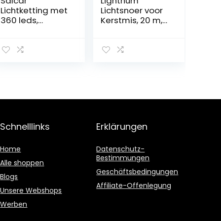
Salcar
Lightnum
Lichtketting met
Lichtsnoer voor
360 leds,
Kerstmis, 20 m,
laagspanning,
200 leds,
waterdicht,
warmwit, met 8
decoratieve
modi en
verlichting voor
geheugenfuncti
Kerstmis/bruilof
e, waterdicht
t/thuis/tuin/balk
IP44, voor
on/terras, kleur:
balkon, tuin,
warmwit, lengte
leuning, binnen-
25,7 m
en
buitendecoratie
Schnelllinks
Erklärungen
Home
Datenschutz-
Bestimmungen
Alle shoppen
Geschäftsbedingungen
Blogs
Affiliate-Offenlegung
Unsere Webshops
Werben