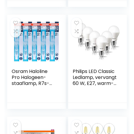
halogeenlamp LED
vervanging 40W
spot 12V GX5.3
G9 halogeenlamp,
hoge CRI 83 Ra
verpakking van 10
540lm heldere
stuks
lamp lamp lamp
120° abstracte
hoek spot
Osram Haloline
Philips LED Classic
Pro Halogeen-
Ledlamp, vervangt
staaflamp, R7s-
60 W, E27, warm-
fitting, 230 V,
wit, 2700 K, 806
lengte: 78 mm, 5
lumen
stuks