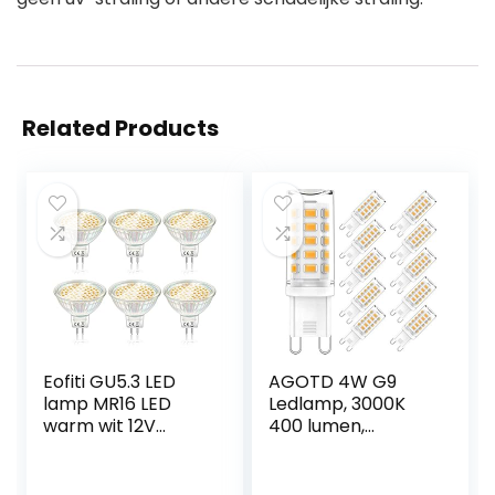
Related Products
Eofiti GU5.3 LED
AGOTD 4W G9
lamp MR16 LED
Ledlamp, 3000K
warm wit 12V
400 lumen,
2700K 6W
warmwit, flikkert
vervanging voor
niet, niet dimbaar,
50W 35W
360 graden hoek,