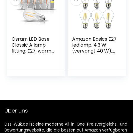
Osram LED Base
Amazon Basics E27
Classic A lamp,
ledlamp, 4,3 W
fitting: E27, warm
(vervangt 40 W),
wit, 2700 K, 7 W,
helder, verpakking
vervanging voor
van 6 stuks
60 W gloeilamp,
helder, 5 stuks
Über uns
Dss-Wuk.de ist eine moderne All-in-One-Preisvergleichs- und
Bewertungswebsite, die die besten auf Amazon verfügbaren