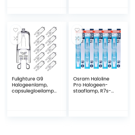
vervanging 50 W,
lumen
G9 halogeenlamp,
energiebesparend
e gloeilampen, niet
dimbaar,
verpakking van 6
stuks
Fulighture G9
Osram Haloline
Halogeenlamp,
Pro Halogeen-
capsulegloeilampe
staaflamp, R7s-
n, penfitting, 25 W,
fitting, 230 V,
3.000 K, warm wit,
lengte: 78 mm, 5
dimbaar, 10 stuks
stuks