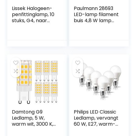
Lissek Halogeen-
Paulmann 28693
penfittinglamp, 10
LED-lamp filament
stuks, G4, naar
buis 4,8 W lamp
keuze 5, 10 of 20
dimbaar helder
watt, 12 volt
2700 K warm wit
E14
Damtong G9
Philips LED Classic
Ledlamp, 5 W,
Ledlamp, vervangt
warm wit, 3000 K,
60 W, E27, warm-
G9 ledlamp,
wit, 2700 K, 806