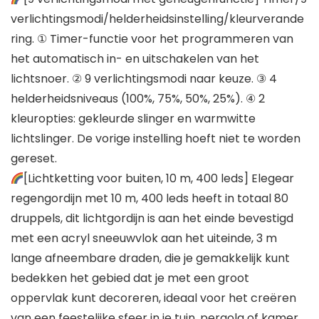
verlichtingsmodi/helderheidsinstelling/kleurverande
ring. ① Timer-functie voor het programmeren van
het automatisch in- en uitschakelen van het
lichtsnoer. ② 9 verlichtingsmodi naar keuze. ③ 4
helderheidsniveaus (100%, 75%, 50%, 25%). ④ 2
kleuropties: gekleurde slinger en warmwitte
lichtslinger. De vorige instelling hoeft niet te worden
gereset.
[Lichtketting voor buiten, 10 m, 400 leds] Elegear
regengordijn met 10 m, 400 leds heeft in totaal 80
druppels, dit lichtgordijn is aan het einde bevestigd
met een acryl sneeuwvlok aan het uiteinde, 3 m
lange afneembare draden, die je gemakkelijk kunt
bedekken het gebied dat je met een groot
oppervlak kunt decoreren, ideaal voor het creëren
van een feestelijke sfeer in je tuin, pergola of kamer.