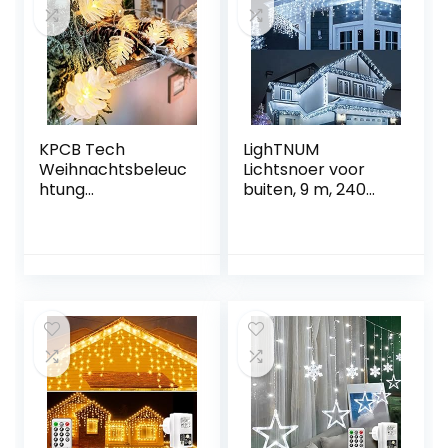
KPCB Tech
LighTNUM
Weihnachtsbeleuc
Lichtsnoer voor
htung
buiten, 9 m, 240
Tannenzapfen 5,4
leds, koudwitte
m 50 LEDs mit
kerstverlichting,
Warm Licht
ijspegels met
Batteriebetrieben
stekker, IP44
waterdicht, 8 modi,
lichtgordijn voor
buiten, decoratie
voor ramen, tuin,
balkon