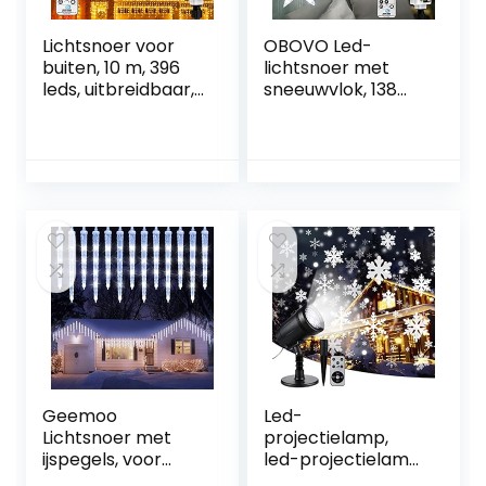
Lichtsnoer voor
OBOVO Led-
buiten, 10 m, 396
lichtsnoer met
leds, uitbreidbaar,
sneeuwvlok, 138
ijspegels,
leds, uitbreidbaar
lichtgordijn,
lichtgordijn,
kerstverlichting
lichtketting met
met 8
afstandsbediening
verlichtingsmodi
en timer, 8 modi,
en timer,
witte
waterdicht,
kerstverlichting
warmwit,
voor binnen en
lichtketting met
buiten,
afstandsbediening
kerstdecoratie
voor feestjes,
balkon
Geemoo
Led-
Lichtsnoer met
projectielamp,
ijspegels, voor
led-projectielamp,
buiten, wit, 4 m, 90
sneeuwvlok,