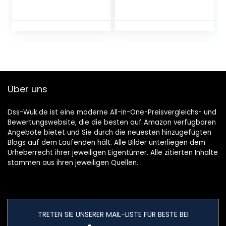
leds,
kerstverlichting,
kerstverlichting
voor buiten en
buiten, 20 ijspegels,
binnen, decoratie,
8 modi, timer,
waterdicht, voor
werkt op stroom,
feestjes, Kerstmis,
aansluitbaar,
bruiloft
ijsregen,
lichtketting voor
Über uns
kerstdecoratie
Dss-Wuk.de ist eine moderne All-in-One-Preisvergleichs- und
Bewertungswebsite, die die besten auf Amazon verfügbaren
Angebote bietet und Sie durch die neuesten hinzugefügten
Blogs auf dem Laufenden hält. Alle Bilder unterliegen dem
Urheberrecht ihrer jeweiligen Eigentümer. Alle zitierten Inhalte
stammen aus ihren jeweiligen Quellen.
TRETEN SIE UNSERER MAIL-LISTE FÜR BESTE BEI