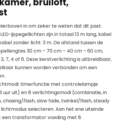
kamer, bruiloft,
st
erboven in om zeker te weten dat dit past.
D-ijspegellichten zijn in totaal 13 m lang, kabel
kabel zonder licht: 3 m. De afstand tussen de
uppellengtes 30 cm – 70 cm – 40 cm – 60 cm,
, 7, 4 of 6. Deze kerstverlichting is uitbreidbaar,
 elkaar kunnen worden verbonden om een
en.
lichtmodi: timerfunctie met controlelampje
 uur uit) en 8 verlichtingsmodi (combinatie, in
o, chasing/flash, slow fade, twinkel/flash, steady
 lichtmodus selecteren. Aan het ene uiteinde
zit een transformator voeding met 8