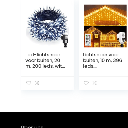
Led-lichtsnoer
Lichtsnoer voor
voor buiten, 20
buiten, 10 m, 396
m, 200 leds, wit,
leds,
kerstverlichting
uitbreidbaar,
met stroom, 8
ijspegels,
modi en
lichtgordijn,
geheugenfuncti
kerstverlichting
e, IP44
met 8
waterdicht,
verlichtingsmodi
lichtketting voor
en timer,
binnen en
waterdicht,
buiten, balkon,
warmwit,
tuin,
lichtketting met
Über uns