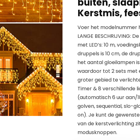
buiten, slaap
Kerstmis, fee
Voer het modelnummer hi
LANGE BESCHRIJVING: De LE
met LED’s: 10 m, voedings
druppels is 10 cm, de dr
het aantal gloeilampen is 3
waardoor tot 2 sets met
groter gebied te verlicht
Timer & 8 verschillende 
(automatisch 6 uur aan/18
golven, sequential, slo-gl
on). Je kunt de gewenste
van de kerstverlichting 
modusknoppen.