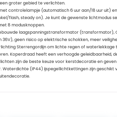
n groter gebied te verlichten.
 met controlelampje (automatisch 6 uur aan/18 uur uit) en
winkel/flash, steady on). Je kunt de gewenste lichtmodus s
g met 8 modusknoppen.
gebouwde laagspanningstransformator (transformator), C
 36V), geen risico op elektrische schokken, meer veilighe
hting Sterrengordijn om lichte regen of waterlekkage t
neren. Koperdraad heeft een verhoogde geleidbaarheid, de
ichten zijn de beste keuze voor kerstdecoratie en geven ee
r. Waterdichte (IP44) ijspegellichtkettingen zijn geschik
uitendecoratie.