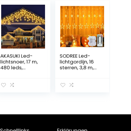
AKASUKI Led-
SODREE Led-
lichtsnoer, 17 m,
lichtgordijn, 16
480 leds,
sterren, 3,8 m,
lichtgordijn met
176 leds,
8
sterrengordijn,
verlichtingsmodi
lichtketting voor
, ijspegels,
ramen, binnen,
lichtketting voor
kerstverlichting,
binnen en
8 modi,
buiten, werkt op
gordijnverlichtin
stroom, voor
g, sterren warm
feest, bruiloft,
wit, voor party,
balkon,
outdoor, balkon,
Schnelllinks
Erklärungen