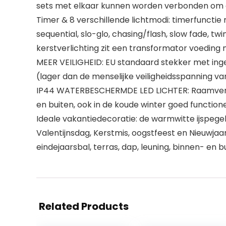
sets met elkaar kunnen worden verbonden om ee
Timer & 8 verschillende lichtmodi: timerfunctie
sequential, slo-glo, chasing/flash, slow fade, t
kerstverlichting zit een transformator voedin
MEER VEILIGHEID: EU standaard stekker met in
(lager dan de menselijke veiligheidsspanning van
IP44 WATERBESCHERMDE LED LICHTER: Raamverlic
en buiten, ook in de koude winter goed functio
Ideale vakantiedecoratie: de warmwitte ijspegell
Valentijnsdag, Kerstmis, oogstfeest en Nieuwjaa
eindejaarsbal, terras, dap, leuning, binnen- en b
Related Products