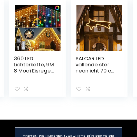
360 LED
SALCAR LED
Lichterkette, 9M
vallende ster
8 Modi Eisregen
neonlicht 70 cm
Lichterkette
adventsstuk
Außen Stecker
decoratie, 240
und RF-
LED lichtslang,
Fernbedienung,
LED venster
Schneeflocke
silhouet
Lichtervorhang
kerstlicht –
Weihnachtsbele
warmwit
uchtung Gelten
Wand, Party,
Weihnachten
TRETEN SIE UNSERER MAIL-LISTE FÜR BESTE BEI