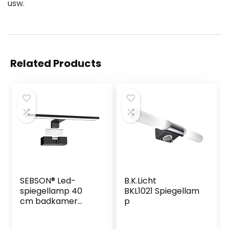
usw.
Related Products
SEBSON® Led-
B.K.Licht
spiegellamp 40
BKL1021 Spiegellam
cm badkamer
p
IP44,
spiegelkastverlicht