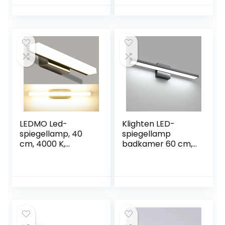
ing + wandlamp +
klemlamp,
neutraal wit 4000
K 8 W 600 lm 230 V
aluminium, make-
up licht
LEDMO Led-
Klighten LED-
spiegellamp, 40
spiegellamp
cm, 4000 K,
badkamer 60 cm,
natuurwit, IP44
20 W IP44
waterdicht,
badkamerlamp
roestvrij staal,
muur, wandlamp
badkamerlamp
voor badkamer,
voor
spiegellampen
wandverlichting en
modern, 2000 lm,
badkamer,
6000 K koud wit,
SMD2835, 8 W, 800
100 leds, 110 V-240