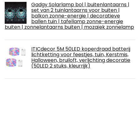
Gadgy Solarlamp bol | buitenlantaarns |
set van 2 tuinlantaarns voor buiten |
balkon zonne-energie | decoratieve
ballen tuin | tafellamp zonne-energie
buiten | zonnelantaarns buiten | mozaïek zonnelamp
ITICdecor 5M 50LED koperdraad batterij
lichtketting voor feestjes, tuin, Kerstmis,
Halloween, bruiloft, verlichting decoratie
(50LED 2 stuks, kleurrijk)
JoyLamp Miraculous Ladybug en Cat noir
- Officiële collectie JoyLamp x Miraculous
- 3D-lampen Miraculous
LVWIT Edison gloeilamp E27, A60
gloeilamp, 6,5 W, vervangt 51 W gloeilamp,
E27 LED vintage antieke lamp 2500 K
warm wit 650 lm, ideaal voor nostalgie en