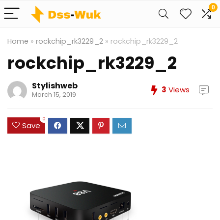
0
Home
»
rockchip_rk3229_2
»
rockchip_rk3229_2
rockchip_rk3229_2
Stylishweb
3
Views
March 15, 2019
0
Save