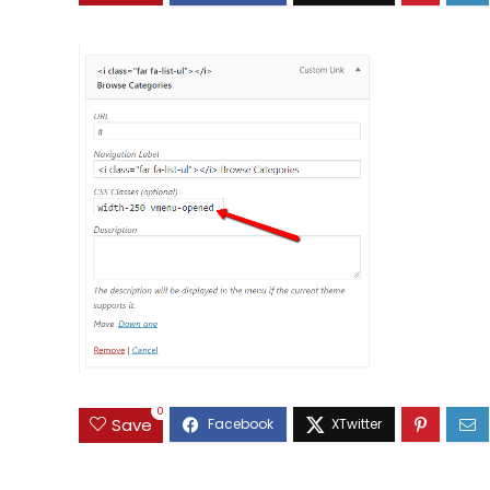
0
Save