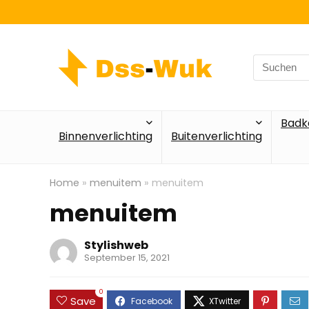
Search
for:
Badk
Binnenverlichting
Buitenverlichting
Home
»
menuitem
»
menuitem
menuitem
Stylishweb
September 15, 2021
0
Save