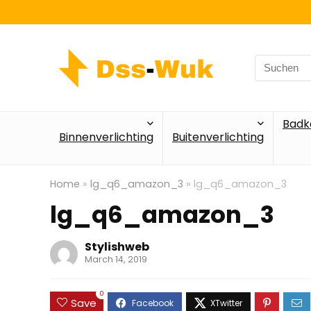
Search
for:
Badk
Binnenverlichting
Buitenverlichting
Home
»
lg_q6_amazon_3
»
lg_q6_amazon_3
lg_q6_amazon_3
Stylishweb
March 14, 2019
0
Save