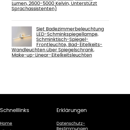
Lumen, 2600-5000 Kelvin, Unterstützt
Sprachassistenten)
Siet Badezimmerbeleuchtung
LED-Schminkspiegellampe,
Schminktisch-Spiegel-
Frontleuchte, Bad-Eitelkeits-
Wandleuchten über Spiegelschrank,
Make-up-Linear-Eitelkeitsleuchten
Schnelllinks
Erklärungen
Home
Datenschutz-
Bestimmungen