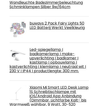
Wandleuchte Badezimmerbeleuchtung
Schminklampen Silber 9w/64cm
buways 2 Pack Fairy Lights 50
LED Batterij Werkt Veelkleurig
Led-spiegellamp I
badkamerlamp I make-
upverlichting I badkamer I
kastlamp I opbouwlamp I
kastverlichting I klemlamp I neutraal wit I
230 V I IP44 I productlengte: 300 mm.
Xiaomi Mi Smart LED Desk Lamp
1S Schreibtischlampe mit
iOS/Android App Anbindung
(Dimmbar, Lichtfarbe Kalt- bis
Warmweiß wählbar, 9 Watt, 30-520