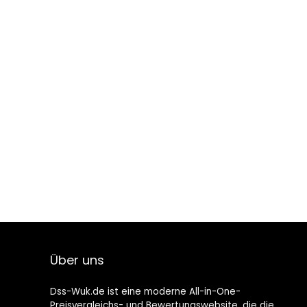
Über uns
Dss-Wuk.de ist eine moderne All-in-One-
Preisvergleichs- und Bewertungswebsite, die die