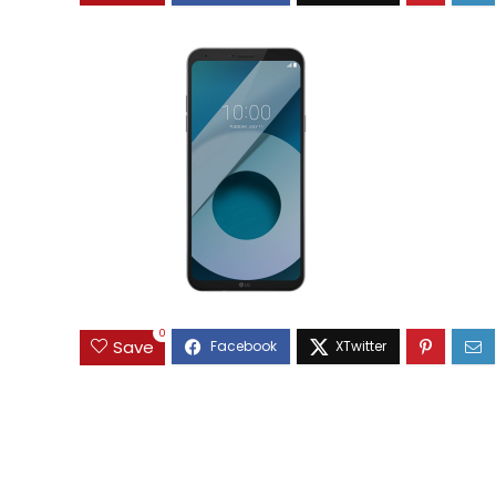
0
Save