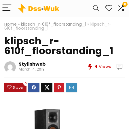
0
Home
»
klipsch_r-610f_floorstanding_1
»
klipsch_r-
610f_floorstanding_1
klipsch_r-
610f_floorstanding_1
Stylishweb
4
Views
March 14, 2019
0
Save