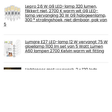
Lepro 2,6 W G9 LED-lamp 320 lumen,
flikkert niet, 2700 K warm wit G9 LED-
lamp vervanging 30 W G9 halogeenlamp,
300 ° stralingshoek, niet dimbaar, pak van
5
Lumare E27 LED-lamp 12 W vervangt 75 W
gloeilamp 1100 lm set van 5 Watt Lumen
A60 lampen 2700 Kelvin warm wit fitting
Lichtsnoer met vuurwerk, 2 x 120 leds,
warmwit, werkt op batterijen,
afstandsbediening, doe-het-zelf,
vuurwerk, koperdraad, waterdicht, 8 modi,
verlichting voor binnen en buiten, decoratie,
Kerstmis, bruiloft
LWYNZ Usb Farbdruck Festival Geschenk