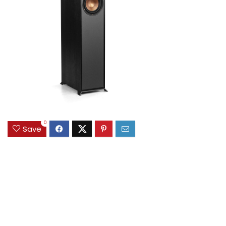
0
Save