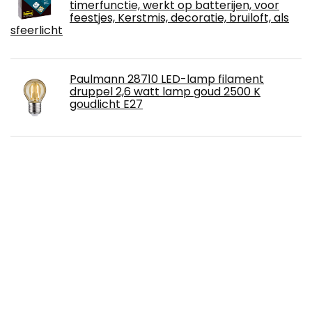
timerfunctie, werkt op batterijen, voor
feestjes, Kerstmis, decoratie, bruiloft, als
sfeerlicht
Paulmann 28710 LED-lamp filament
druppel 2,6 watt lamp goud 2500 K
goudlicht E27
Nachtlicht Stereo 3D Nachtlicht
Energiesparende Nachttischlampe
Verfärbung Kinderbeleuchtung
JESLED Solarlamp voor buiten, 2 stuks, 90
leds, superheldere zonnelamp met
bewegingsmelder, veiligheidswandlamp, 4
modi, waterdichte wandlamp, tuin, batterij
vervangbaar