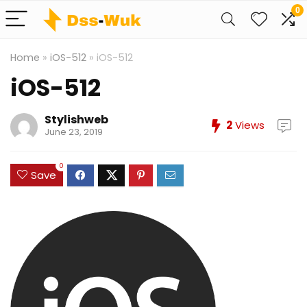
0
Home
»
iOS-512
»
iOS-512
iOS-512
Stylishweb
2
Views
June 23, 2019
0
Save