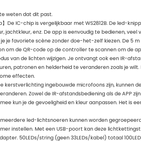
 weten dat dit past.
】De IC-chip is vergelijkbaar met WS2812B. De led-knipp
jachtkleur, enz. De app is eenvoudig te bedienen, veel ve
n je je favoriete scène zonder doe-het-zelf kiezen. De 5 
oon om de QR-code op de controller te scannen om de app
odus van de lichten wijzigen. Je ontvangt ook een IR-afs
n, patronen en helderheid te veranderen zoals je wilt. Er
rome effecten.
erstverlichting ingebouwde microfoons zijn, kunnen de l
veranderen. Zowel de IR-afstandsbediening als de APP zijn
rmee kun je de gevoeligheid en kleur aanpassen. Het is ee
 meerdere led-lichtsnoeren kunnen worden gegroepeerd e
timer instellen. Met een USB-poort kan deze lichtkettin
pter. 50LEDs/string (geen 33LEDs/kabel) totaal 100LED/