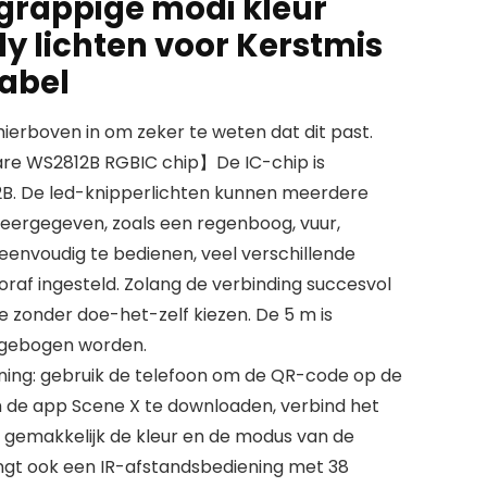
grappige modi kleur
ly lichten voor Kerstmis
kabel
erboven in om zeker te weten dat dit past.
are WS2812B RGBIC chip】De IC-chip is
2B. De led-knipperlichten kunnen meerdere
weergegeven, zoals een regenboog, vuur,
s eenvoudig te bedienen, veel verschillende
ooraf ingesteld. Zolang de verbinding succesvol
ène zonder doe-het-zelf kiezen. De 5 m is
m gebogen worden.
ning: gebruik de telefoon om de QR-code op de
 de app Scene X te downloaden, verbind het
unt gemakkelijk de kleur en de modus van de
vangt ook een IR-afstandsbediening met 38