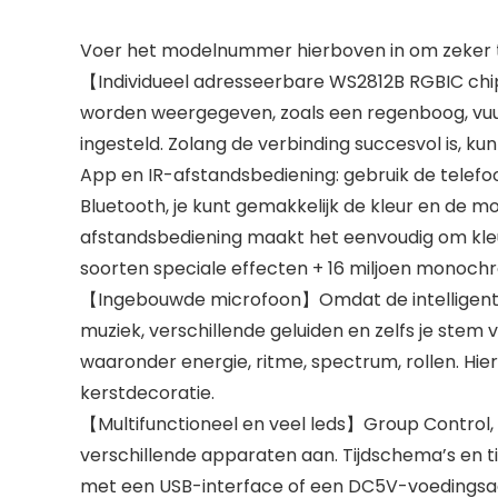
Voer het modelnummer hierboven in om zeker te
【Individueel adresseerbare WS2812B RGBIC chip
worden weergegeven, zoals een regenboog, vuur, 
ingesteld. Zolang de verbinding succesvol is, ku
App en IR-afstandsbediening: gebruik de telef
Bluetooth, je kunt gemakkelijk de kleur en de m
afstandsbediening maakt het eenvoudig om kleure
soorten speciale effecten + 16 miljoen monoch
【Ingebouwde microfoon】Omdat de intelligente k
muziek, verschillende geluiden en zelfs je stem 
waaronder energie, ritme, spectrum, rollen. Hie
kerstdecoratie.
【Multifunctioneel en veel leds】Group Control,
verschillende apparaten aan. Tijdschema’s en 
met een USB-interface of een DC5V-voedingsada