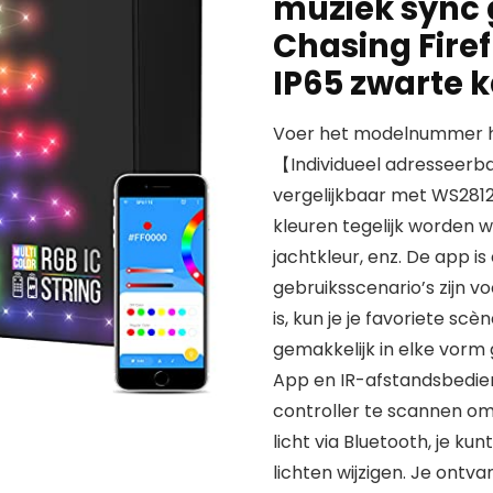
muziek sync 
Chasing Firef
IP65 zwarte 
Voer het modelnummer hi
【Individueel adresseerb
vergelijkbaar met WS281
kleuren tegelijk worden 
jachtkleur, enz. De app i
gebruiksscenario’s zijn v
is, kun je je favoriete sc
gemakkelijk in elke vor
App en IR-afstandsbedie
controller te scannen om
licht via Bluetooth, je k
lichten wijzigen. Je ont