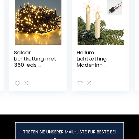
Salcar
Hellum
Lichtketting met
Lichtketting
360 leds,
Made-in-
laagspanning,
Germany
waterdicht,
kerstboom,
decoratieve
kaarsen
verlichting voor
lichtketting
Kerstmis/bruilof
binnen met clip,
t/thuis/tuin/balk
20 warmwitte
on/terras, kleur:
LED-filament,
warmwit, lengte
verlicht 1330 cm,
25,7 m
kabel groene
schacht
TRETEN SIE UNSERER MAIL-LISTE FÜR BESTE BEI
ivoorkleurig, voor