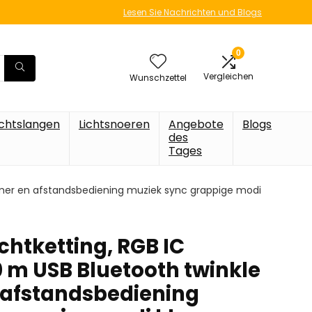
Lesen Sie Nachrichten und Blogs
0
Vergleichen
Wunschzettel
ichtslangen
Lichtsnoeren
Angebote
Blogs
des
Tages
 timer en afstandsbediening muziek sync grappige modi
ichtketting, RGB IC
0 m USB Bluetooth twinkle
 afstandsbediening