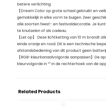
betere verlichting.
【Dream Color op grote schaal gebruikt en veilig】
gemakkelijk in elke vorm te buigen. Zeer geschik
alle soorten feest- en festivaldecoratie. Je ku
te knutselen of als cadeau.
【Let op】 Deze lichtketting van 10 m brandt allee
einde oranje en rood. Dit is een technische b
afstandsbediening van dit product geen batter
【RGB-kleurkanaalvolgorde aanpassen】De app “
kleurvolgorde in “” in de rechterhoek van de a
Related Products