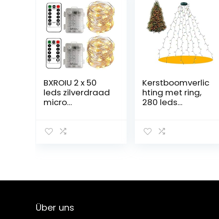
BXROIU 2 x 50
Kerstboomverlic
leds zilverdraad
hting met ring,
micro
280 leds
lichtketting op
kerstboom
batterijen 8
lichtketting met
programma’s
8 strengen 2 m
(warm wit)
kerstboom
lichtketting
kerstverlichting
lichtnet voor 150
cm – 240 cm
boom, kleurrijk
Über uns