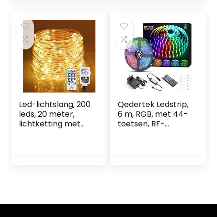
lichtsnoer voor
binnen, werkt op
batterijen,
geschikt voor
feestjes, Kerstmis,
in de kerstboom,
Halloween, op
bruiloften of als
decoratie
Led-lichtslang, 200
Qedertek Ledstrip,
leds, 20 meter,
6 m, RGB, met 44-
lichtketting met
toetsen, RF-
afstandsbediening,
afstandsbediening,
warmwit, 8 modi,
5050 ledstrip,
IP65 waterdicht,
kleurverandering
kerstdecoratie
met voeding,
voor binnen en
ledstrip voor thuis,
buiten, tuin, feest,
gebruik voor
bruiloft, Kerstmis
slaapkamer, tv,
(ledlichtslang)
kastdecoratie