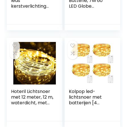
leds
Batterie, 7M 60
kerstverlichting
LED Globe
voor buiten, 100 m,
Lichterkette mit 8
superheldere led-
Beleuchtungsmodi,
lichtketting met
Lichterkette
kabelhaspel,
Batterie
waterdicht, IP44
Wasserdicht für
met 8 modi, voor
Indoor, Outdoor,
Kerstmis, tuin,
Weihnachten
balkon,
(Mehrfarbig)
buiten/binnen,
decoratie –
warmwit
Hoteril Lichtsnoer
Kolpop led-
met 12 meter, 12 m,
lichtsnoer met
waterdicht, met
batterijen [4
batterij, 120 leds,
stuks], lichtsnoer
voor binnen en
voor op je kamer,
buiten, warm wit
5m lang met 50
stuks micro leds,