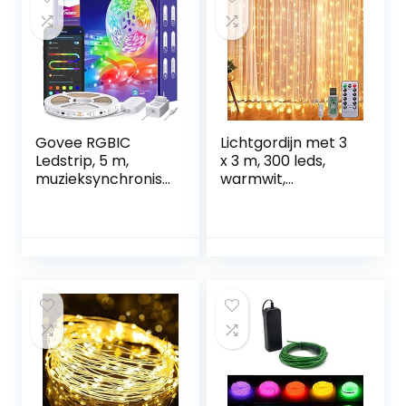
Govee RGBIC
Lichtgordijn met 3
Ledstrip, 5 m,
x 3 m, 300 leds,
muzieksynchronisa
warmwit,
tie,
watervalschijnwer
segmentcontrole,
per met USB-
kleurverandering,
voeding, 8 modi,
64 scènemodus,
waterdicht, voor
bestuurbaar via
Kerstmis,
app, voor feest,
slaapkamer,
thuis, slaapkamer,
feestdecoratie,
tv,
binnenverlichting
keukendecoratie 5
m