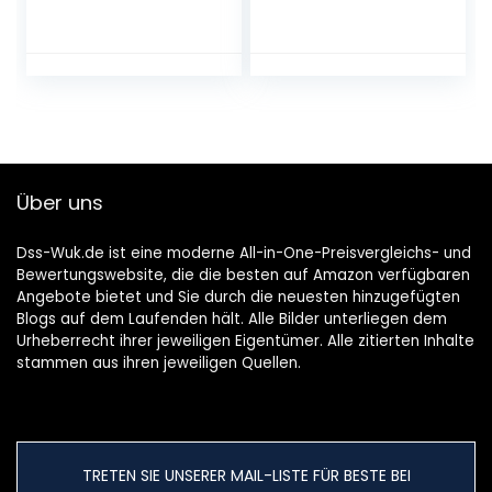
papierleuchten,
Lichterkette mit 8
leuchtkette, voor
Beleuchtungsmodi,
buiten en Binnen,
Lichterkette
wit, met batterij
Batterie
Wasserdicht für
Indoor, Outdoor,
Weihnachten
(Mehrfarbig)
Über uns
Dss-Wuk.de ist eine moderne All-in-One-Preisvergleichs- und
Bewertungswebsite, die die besten auf Amazon verfügbaren
Angebote bietet und Sie durch die neuesten hinzugefügten
Blogs auf dem Laufenden hält. Alle Bilder unterliegen dem
Urheberrecht ihrer jeweiligen Eigentümer. Alle zitierten Inhalte
stammen aus ihren jeweiligen Quellen.
TRETEN SIE UNSERER MAIL-LISTE FÜR BESTE BEI