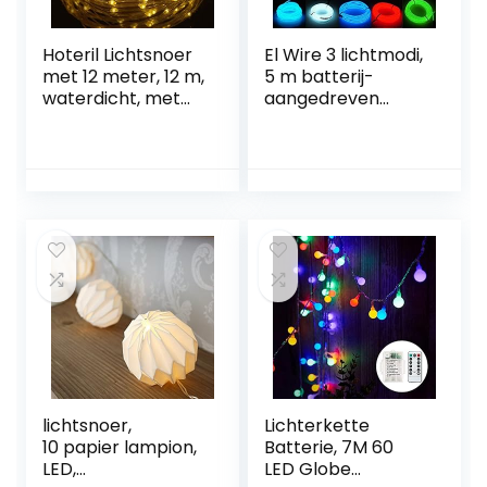
Hoteril Lichtsnoer
El Wire 3 lichtmodi,
met 12 meter, 12 m,
5 m batterij-
waterdicht, met
aangedreven
batterij, 120 leds,
lichtdraad voor
voor binnen en
feestjes,
buiten, warm wit
Halloween,
binnen- en
buitendecoratiela
mpen (groen)
lichtsnoer,
Lichterkette
10 papier lampion,
Batterie, 7M 60
LED,
LED Globe