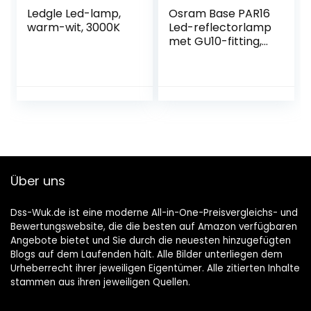
Ledgle Led-lamp,
Osram Base PAR16
warm-wit, 3000K
Led-reflectorlamp
met GU10-fitting,
4,3 W, 10 stuks
Über uns
Dss-Wuk.de ist eine moderne All-in-One-Preisvergleichs- und
Bewertungswebsite, die die besten auf Amazon verfügbaren
Angebote bietet und Sie durch die neuesten hinzugefügten
Blogs auf dem Laufenden hält. Alle Bilder unterliegen dem
Urheberrecht ihrer jeweiligen Eigentümer. Alle zitierten Inhalte
stammen aus ihren jeweiligen Quellen.