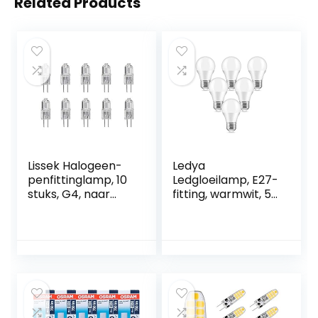
Related Products
Lissek Halogeen-
Ledya
penfittinglamp, 10
Ledgloeilamp, E27-
stuks, G4, naar
fitting, warmwit, 5
keuze 5, 10 of 20
W, 400 lumen,
watt, 12 volt
vervanging voor
40 W gloeilamp,
Edison-ledlamp,
G45 spaarlamp, 6
stuks