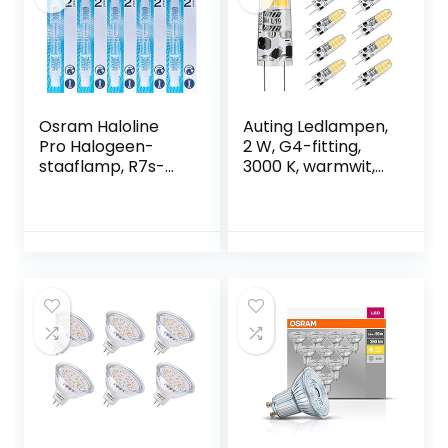
Osram Haloline
Auting Ledlampen,
Pro Halogeen-
2 W, G4-fitting,
staaflamp, R7s-
3000 K, warmwit,
fitting, 230 V,
vervanging voor
lengte: 78 mm, 5
20 W
stuks
halogeenlampen,
12 V AC/DC, 360
graden
stralingshoek,
geen flikkeren, niet
dimbaar,
spaarlamp,
verpakking van 10
stuks