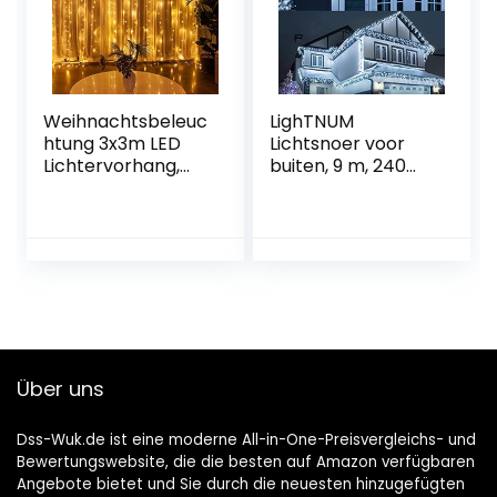
afstandsbediening
voor feestjes,
balkon
Weihnachtsbeleuc
LighTNUM
htung 3x3m LED
Lichtsnoer voor
Lichtervorhang,
buiten, 9 m, 240
300 LEDs
leds, koudwitte
Lichterketten
kerstverlichting,
Vorhang
ijspegels met
Lichterkette, IP44
stekker, IP44
wasserdicht, EU-
waterdicht, 8 modi,
Stecker
lichtgordijn voor
Lichterkettenvorh
buiten, decoratie
ang mit 8 Modi
voor ramen, tuin,
lichterkette außen
balkon
Über uns
Lichtervorhang für
Hochzeit
Dss-Wuk.de ist eine moderne All-in-One-Preisvergleichs- und
Bewertungswebsite, die die besten auf Amazon verfügbaren
Angebote bietet und Sie durch die neuesten hinzugefügten