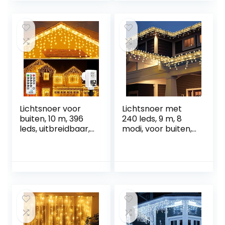
waterdicht voor
slaapkamer, feest,
kerstboom, feest,
bruiloft, balkon,
bruiloft, balkon, 20
tuindecoratie
m, 200 leds
(warmwit)
Lichtsnoer voor
Lichtsnoer met
buiten, 10 m, 396
240 leds, 9 m, 8
leds, uitbreidbaar,
modi, voor buiten,
ijspegels,
waterdicht, voor
lichtgordijn,
binnen en buiten,
kerstverlichting
warm wit
met 8
verlichtingsmodi
en timer,
waterdicht,
warmwit,
lichtketting met