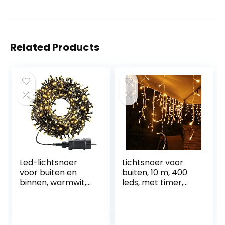
Related Products
Led-lichtsnoer
Lichtsnoer voor
voor buiten en
buiten, 10 m, 400
binnen, warmwit,
leds, met timer,
kerstverlichting
IP44 waterdicht, 8
met 8 lichtmodi +
modi, voor binnen
timer +
en buiten,
geheugenfunctie,
Kerstmis,