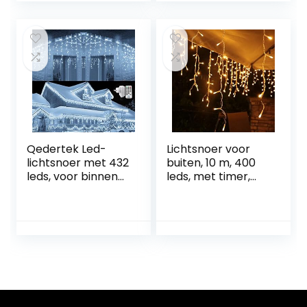
kerstverlichting, 8
modi,
gordijnverlichting,
sterren warm wit,
voor party,
outdoor, balkon,
kerstversiering
Qedertek Led-
Lichtsnoer voor
lichtsnoer met 432
buiten, 10 m, 400
leds, voor binnen
leds, met timer,
en buiten, 10,8 m,
IP44 waterdicht, 8
ijs-regen
modi, voor binnen
lichtgordijn,
en buiten,
kerstverlichting, 8
Kerstmis,
modi, timer,
slaapkamer, feest,
dimbaar,
bruiloft, balkon,
lichtketting met
tuindecoratie
afstandsbediening,
(warmwit)
kerstdecoratie,