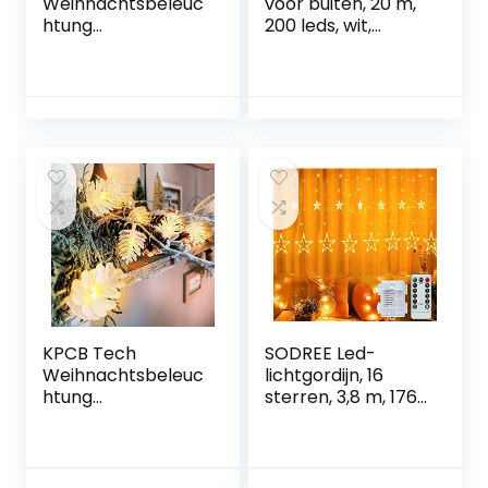
Weihnachtsbeleuc
voor buiten, 20 m,
htung
200 leds, wit,
Weihnachtsdeko
kerstverlichting
5.9m 50 LED
met stroom, 8
Schneeflocke USB
modi en
betrieben
geheugenfunctie,
(Warmes Gelb)
IP44 waterdicht,
lichtketting voor
binnen en buiten,
balkon, tuin,
kerstdecoratie
KPCB Tech
SODREE Led-
Weihnachtsbeleuc
lichtgordijn, 16
htung
sterren, 3,8 m, 176
Tannenzapfen 5,4
leds,
m 50 LEDs mit
sterrengordijn,
Warm Licht
lichtketting voor
Batteriebetrieben
ramen, binnen,