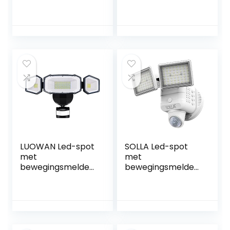
bewegingsmelder,
buiten, met
4500 lm,
bewegingsmelder,
buitenspot,
led zonnelampen
waterdicht, 6000
voor IP65, voor
K, koudwit,
buiten, 360 graden
buitenverlichting
draaibaar, 70 leds,
voor tuin, garage,
op zonne-energie
sportveld
LUOWAN Led-spot
SOLLA Led-spot
met
met
bewegingsmelder,
bewegingsmelder,
50 W, 6000 lm,
3000 lumen,
superheldere
superheldere led-
buitenspot, 5000 K,
schijnwerper voor
koudwit,
buiten, IP65
buitenlamp,
waterdicht, 5000
schijnwerper met
K, 2 koppen led-