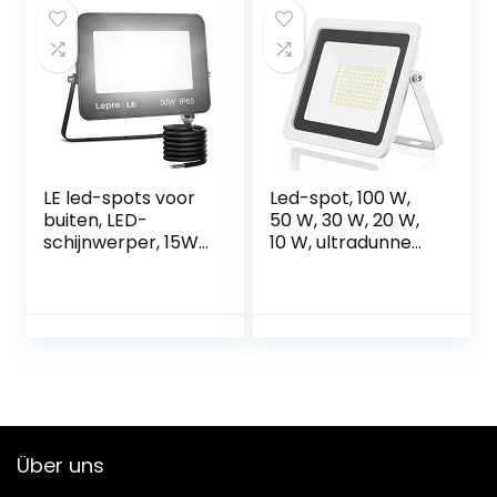
3 koppen, IP65
schijnwerper, voor
waterdicht, PIR
garage, tuin,
led-schijnwerper
veranda, oprit, wit
voor tuin, garage,
erf of terras
LE led-spots voor
Led-spot, 100 W,
buiten, LED-
50 W, 30 W, 20 W,
schijnwerper, 15W/
10 W, ultradunne
30W/ 50W, enorm
witte reflector,
helder, 1500 lumen,
schijnwerper, 230
5000K, koudwit,
V, IP68,
IP65 waterdicht,
waterdichte
buitenlamp voor
buitenverlichting,
achtertuin, 50 W.,
30 W, warm wit
50W
Über uns