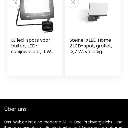
instelbare
helderheid
LE led-spots voor
Steinel XLED Home
buiten, LED-
2 LED-spot, grafiet,
schijnwerper, 15W/
13,7 W, volledig
30W/ 50W, enorm
draaibaar, 1550 lm,
helder, 1500 lumen,
voor oprit, erf en
5000K, koudwit,
tuin
IP65 waterdicht,
buitenlamp voor
achtertuin, 50 W.,
50W
Über uns
Dss-Wuk.de ist eine moderne All-in-One-Preisvergleichs- und
Bewertungswebsite, die die besten auf Amazon verfügbaren