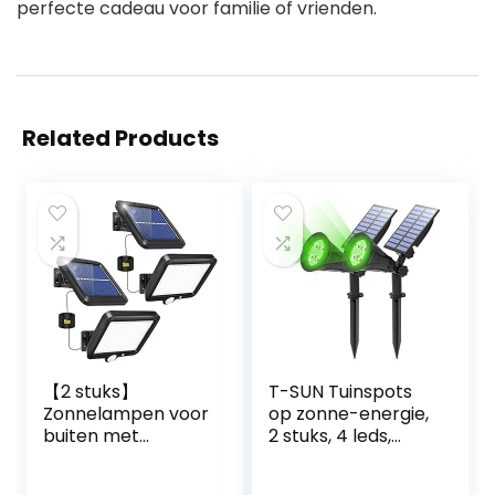
perfecte cadeau voor familie of vrienden.
Related Products
【2 stuks】
T-SUN Tuinspots
Zonnelampen voor
op zonne-energie,
buiten met
2 stuks, 4 leds,
bewegingsmelder,
voor in de tuin, op
56 leds,
zonne-energie,