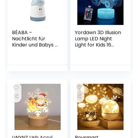
BÉABA –
Yordawn 3D Illusion
Nachtlicht für
Lamp LED Night
Kinder und Babys –
Light for Kids 16
Kabellos – Sanftes
Colours Changing
Licht –
with Remote
Ergonomisch: lässt
Control Touch
sich über Griffe
Nightlight Bedside
und an
Table Decoration
Gitterbettchen
Gifts for Kids Boys
hängen –
Girls (Tractor)
Leuchtzeit 90
Stunden – Als
Taschenlampe
verwendbar – Blau
LWYNZ Usb Acryl
Roysmart