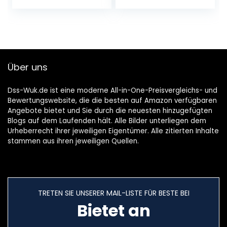
Zahl Die Jungen
muziekluidspreker,
Und Mädchen
Galaxy projector,
Prinzessin Raum,
voor baby’s,
Kindergarten
kinderen en
Kreisdeckenleucht
volwassenen
en,Schwarz
Über uns
Dss-Wuk.de ist eine moderne All-in-One-Preisvergleichs- und
Bewertungswebsite, die die besten auf Amazon verfügbaren
Angebote bietet und Sie durch die neuesten hinzugefügten
Blogs auf dem Laufenden hält. Alle Bilder unterliegen dem
Urheberrecht ihrer jeweiligen Eigentümer. Alle zitierten Inhalte
stammen aus ihren jeweiligen Quellen.
TRETEN SIE UNSERER MAIL-LISTE FÜR BESTE BEI
Bietet an