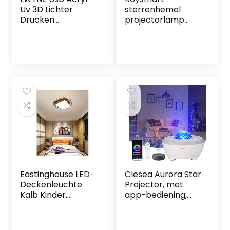
Uv 3D Lichter
sterrenhemel
Drucken
projectorlamp
Nachtlicht
voor kinderen, led-
Kinderbeleuchtung
muziek,
Led Lichter
nachtlampje,
Beleuchtet
slaaphulp kind, 6
Weihnachten
projectiefilms, 360
Weihnachtsgesch
graden draaibaar,
enke Dekoration
ingebouwde 8
Tischlampe
liedjes, USB-
opladen,
geschenken voor
kinderkamerdecor
atie
Eastinghouse LED-
Clesea Aurora Star
Deckenleuchte
Projector, met
Kalb Kinder,
app-bediening,
Kreative Karikatur,
werkt met Alexa,
Kinder-
met witte geluiden,
Beleuchtung, Stier
bluetooth