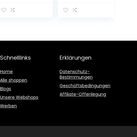
käfers
Kinderbeleuchtu
ng Led Lichter
Beleuchtet
Weihnachten
Weihnachtsges
chenke
Dekoration
Tischlampe
Schnelllinks
Erklärungen
Home
Datenschutz-
Bestimmungen
Alle shoppen
Geschäftsbedingungen
Blogs
Affiliate-Offenlegung
Unsere Webshops
Werben