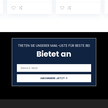
Nachtlicht
Head Home
Dekoration
Bulbing
Geschenk Kleine
kinderverlichting
Tischlampe
etc. kamerlamp
Kinderbeleuchtu
ng Visuelles
Licht Geschenk
Lichter
TRETEN SIE UNSERER MAIL-LISTE FÜR BESTE BEI
Bietet an