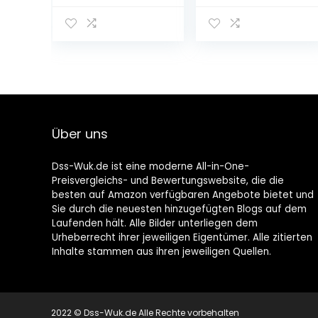
projector,
Kreative
nachtlampje,
Karikatur,
nachthemel,
Kinder-
romantische
Beleuchtung,
sfeerlamp, 360
Stier Zahl Die
graden
Jungen Und
draaibaar,
Mädchen
perfect voor
Prinzessin Raum,
baby-
Kindergarten
Über uns
kinderfeestjes,
Kreisdeckenleuc
familiebijeenko
hten,Schwarz
msten, auto
Dss-Wuk.de ist eine moderne All-in-One-
Preisvergleichs- und Bewertungswebsite, die die
besten auf Amazon verfügbaren Angebote bietet und
Sie durch die neuesten hinzugefügten Blogs auf dem
Laufenden hält. Alle Bilder unterliegen dem
Urheberrecht ihrer jeweiligen Eigentümer. Alle zitierten
Inhalte stammen aus ihren jeweiligen Quellen.
2022 © Dss-Wuk.de Alle Rechte vorbehalten