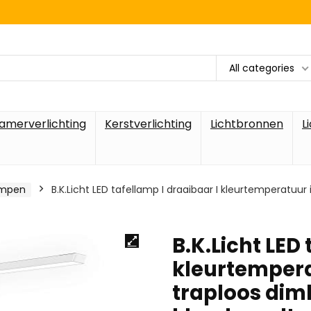
All categories
amerverlichting
Kerstverlichting
Lichtbronnen
L
ampen
B.K.Licht LED tafellamp I draaibaar I kleurtemperatuur
B.K.Licht LED
kleurtempera
traploos dim