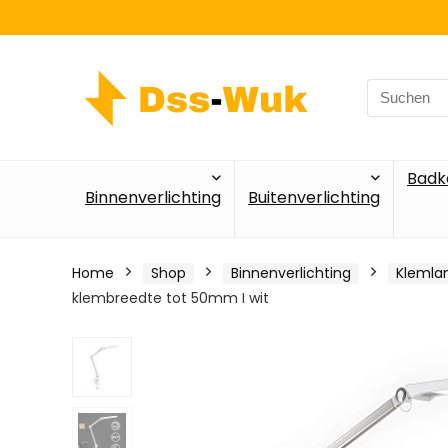
Search
for:
Badk
Binnenverlichting
Buitenverlichting
Home
Shop
Binnenverlichting
Kleml
klembreedte tot 50mm I wit