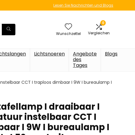
Lesen Sie Nachrichten und Blogs
0
Vergleichen
Wunschzettel
ichtslangen
Lichtsnoeren
Angebote
Blogs
des
Tages
 instelbaar CCT I traploos dimbaar I 9W I bureaulamp I
 tafellamp I draaibaar I
tuur instelbaar CCT I
baar I 9W I bureaulamp I