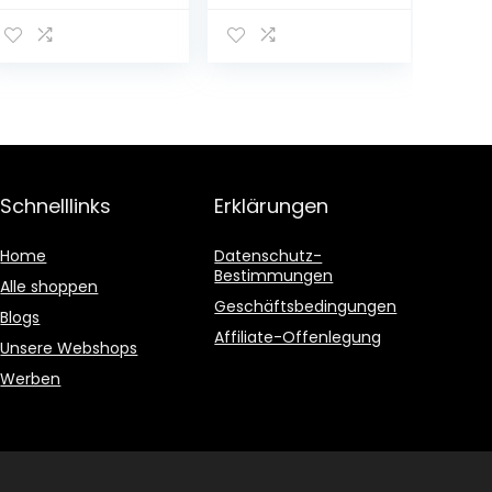
kinderen 3
Head Home
projectiefilms &
Bulbing
8 kleuren
kinderverlichting
nachtlampje
etc. kamerlamp
sterrenhemel
met
afstandsbedien
ing & timer voor
babykamer,
Schnelllinks
Erklärungen
feestjes,
verjaardagen,
Kerstmis
Home
Datenschutz-
Bestimmungen
Alle shoppen
Geschäftsbedingungen
Blogs
Affiliate-Offenlegung
Unsere Webshops
Werben