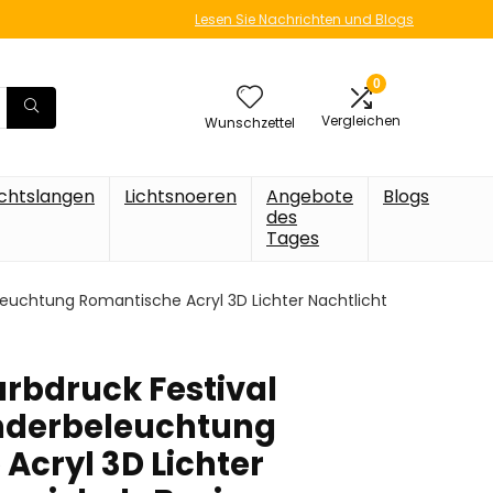
Lesen Sie Nachrichten und Blogs
0
Vergleichen
Wunschzettel
ichtslangen
Lichtsnoeren
Angebote
Blogs
des
Tages
euchtung Romantische Acryl 3D Lichter Nachtlicht
rbdruck Festival
nderbeleuchtung
Acryl 3D Lichter