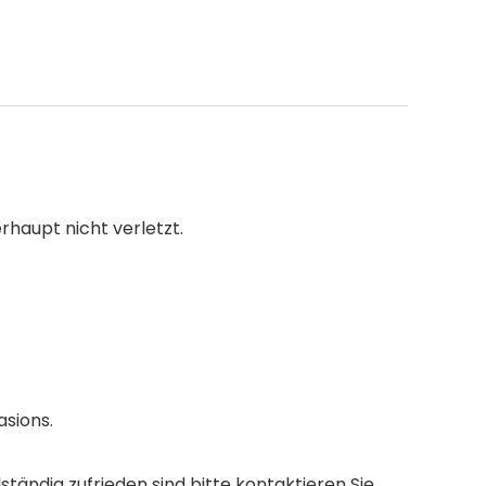
rhaupt nicht verletzt.
sions.
ständig zufrieden sind bitte kontaktieren Sie