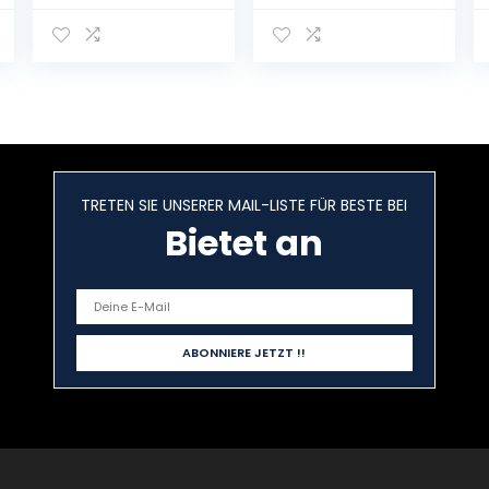
Touch Dimmbar
muziek, 360
Nachtlampe,
graden rotatie,
USB-C
met
Wiederaufladba
ledverlichting in
re
8 kleuren,
Nachttischlamp
perfect cadeau
e, RGB Farbe
voor kinderen
Einstellbar
kind roze
Stillende
TRETEN SIE UNSERER MAIL-LISTE FÜR BESTE BEI
Nachtlicht für
Kinderwagen,
Bietet an
Schlafzimmer,
Treppen