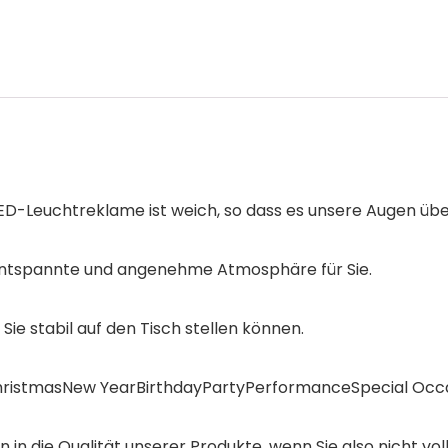
LED-Leuchtreklame ist weich, so dass es unsere Augen übe
entspannte und angenehme Atmosphäre für Sie.
Sie stabil auf den Tisch stellen können.
ChristmasNew YearBirthdayPartyPerformanceSpecial Occa
in die Qualität unserer Produkte, wenn Sie also nicht voll