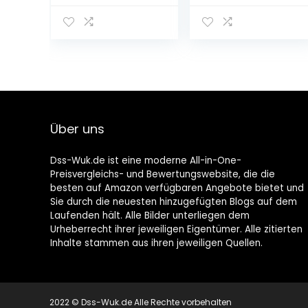
afstandsbedien
e
ing,
Nachttischlamp
lednachtlampje
e Verfärbung
met
Kinderbeleuchtu
oplaadbare
ng
batterij, 360
draaiend en
timer, slaaplicht
voor kinderen,
Über uns
slaapkamer,
beste geschenk
voor vrouwen
Dss-Wuk.de ist eine moderne All-in-One-
Preisvergleichs- und Bewertungswebsite, die die
besten auf Amazon verfügbaren Angebote bietet und
Sie durch die neuesten hinzugefügten Blogs auf dem
Laufenden hält. Alle Bilder unterliegen dem
Urheberrecht ihrer jeweiligen Eigentümer. Alle zitierten
Inhalte stammen aus ihren jeweiligen Quellen.
2022 © Dss-Wuk.de Alle Rechte vorbehalten