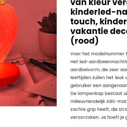
van kleur ve
kinderled-na
touch, kinde
vakantie dec
(rood)
Voer het modelnummer hi
Het led-aardbeiennachtla
aardbeivorm, die zeer aan
leeftijden zullen het leuk
gebruiker een aangenaa
De lampenkap bestaat uit 
milieuvriendelijk ABS-mater
zachte grip heeft, die s
veroorzaken. Je hoeft je