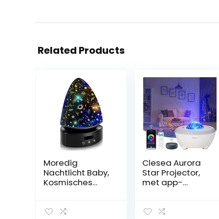
Related Products
Moredig
Clesea Aurora
Nachtlicht Baby,
Star Projector,
Kosmisches
met app-
Projektor Lampe,
bediening, werkt
Buntes LED Licht,
met Alexa, met
360 ° Drehbar,
witte geluiden,