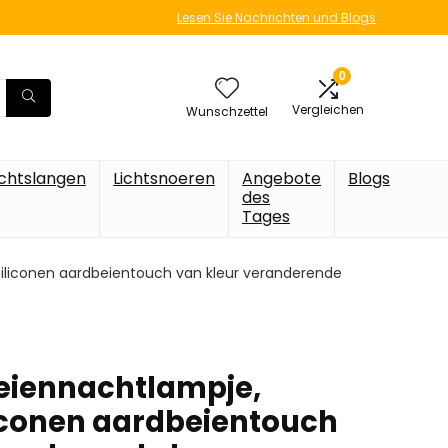
Lesen Sie Nachrichten und Blogs
0
Vergleichen
Wunschzettel
ichtslangen
Lichtsnoeren
Angebote
Blogs
des
Tages
iliconen aardbeientouch van kleur veranderende
eiennachtlampje,
liconen aardbeientouch