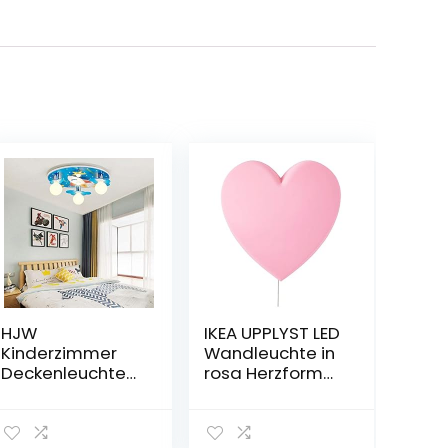
HJW
IKEA UPPLYST LED
Kinderzimmer
Wandleuchte in
Deckenleuchte
rosa Herzform
Universum
Kinderbeleuchtu
Sterne Mit Led-
ng
Lichtlampe,