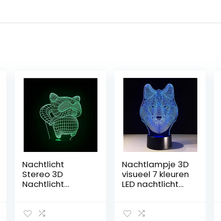
Nachtlicht
Nachtlampje 3D
Stereo 3D
visueel 7 kleuren
Nachtlicht
LED nachtlicht
Energiesparend
tafellamp Wolf
e
Head Home
Nachttischlamp
Bulbing