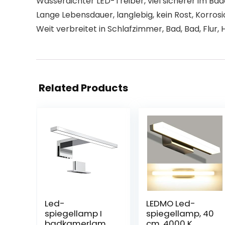
Wasserdichter LED-Treiber, viel sicherer im Ba
Lange Lebensdauer, langlebig, kein Rost, Korro
Weit verbreitet in Schlafzimmer, Bad, Bad, Flur, 
Related Products
Led-
LEDMO Led-
spiegellamp I
spiegellamp, 40
badkamerlamp
cm, 4000 K,