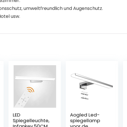
dezimmer.
sionsschutz, umweltfreundlich und Augenschutz.
Hotel usw.
LED
Aogled Led-
Spiegelleuchte,
spiegellamp
Infankey 50CM
voor de