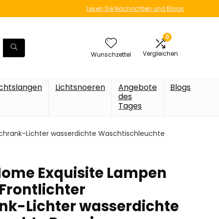
Lesen Sie Nachrichten und Blogs
0
Vergleichen
Wunschzettel
ichtslangen
Lichtsnoeren
Angebote
Blogs
des
Tages
schrank-Lichter wasserdichte Waschtischleuchte
ome Exquisite Lampen
Frontlichter
nk-Lichter wasserdichte