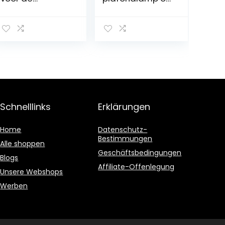
badkamer, 300
wandlamp voor
mm, 230 V, 5 W,
led- en esl-
500 lm, neutraal
lampen
wit licht van
4.000 kelvin, IP44
waterdicht
Schnelllinks
Erklärungen
Home
Datenschutz-
Bestimmungen
Alle shoppen
Geschäftsbedingungen
Blogs
Affiliate-Offenlegung
Unsere Webshops
Werben