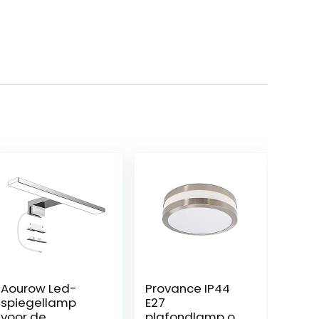
Aourow Led-
Provance IP44
spiegellamp
E27
voor de
plafondlamp of