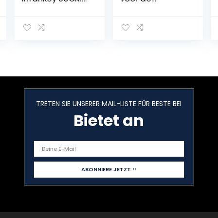
Dimmbar
badkamer, 10 W,
Badezimmer
820 lm, 40 cm,
Lampe mit
230 V, 4000 K, 3-
Fernbedienung,
in-1 klasse II,
18W 1900LM
waterdicht, IP44,
3000-6000K
geen flikkeren,
220V,
badkamerlamp,
Badleuchte
wandverlichting,
Wasserdicht
neutraal wit,
IP44,
400 mm
TRETEN SIE UNSERER MAIL-LISTE FÜR BESTE BEI
Spiegelleuchte
Bad für
Bietet an
Badzimmer und
Wandbeleuchtu
ng