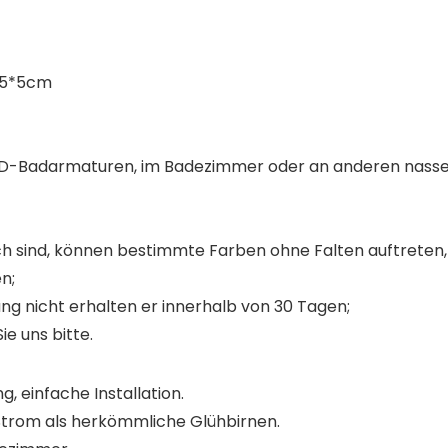
15*5cm
e LED-Badarmaturen, im Badezimmer oder an anderen nass
 sind, können bestimmte Farben ohne Falten auftreten, d
n;
lung nicht erhalten er innerhalb von 30 Tagen;
e uns bitte.
 einfache Installation.
 Strom als herkömmliche Glühbirnen.