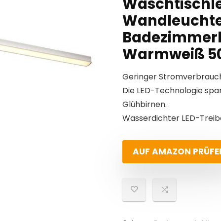
Waschtischle
Wandleucht
Badezimmerb
Warmweiß 50 
Geringer Stromverbrauch 
Die LED-Technologie spar
Glühbirnen.
Wasserdichter LED-Treibe
AUF AMAZON PRÜFE