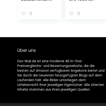
I make-
natuurwit, IP44
upverlichting I
waterdicht,
badkamer I
roestvrij staal,
kastlamp I
badkamerlamp
opbouwlamp I
voor
kastverlichting I
wandverlichting
klemlamp I
en badkamer,
neutraal wit I
SMD2835, 8 W,
230 V I IP44 I
800 lm, make-
productlengte:
uplicht,
Über uns
300 mm.
wandlamp,
badkamerlamp,
220 V
Dss-Wuk.de ist eine moderne All-in-One-
Preisvergleichs- und Bewertungswebsite, die die
besten auf Amazon verfügbaren Angebote bietet und
Sie durch die neuesten hinzugefügten Blogs auf dem
Laufenden hält. Alle Bilder unterliegen dem
Urheberrecht ihrer jeweiligen Eigentümer. Alle zitierten
Inhalte stammen aus ihren jeweiligen Quellen.