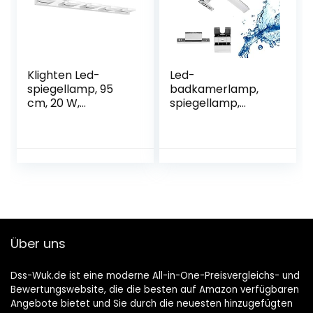
300 mm.
Klighten Led-
Led-
spiegellamp, 95
badkamerlamp,
cm, 20 W,
spiegellamp,
spiegelkast,
make-uplicht,
spiegellamp, 360
badkamer,
graden instelbaar,
wandlamp,
badkamerlamp
opbouwlamp,
voor badkamer en
kastverlichting,
spiegelkast,
klemlamp,
koudwit, 6000 K
neutraal wit, 230 V,
960 lumen, IP44,
60 cm, 12 W
Über uns
Dss-Wuk.de ist eine moderne All-in-One-Preisvergleichs- und
Bewertungswebsite, die die besten auf Amazon verfügbaren
Angebote bietet und Sie durch die neuesten hinzugefügten