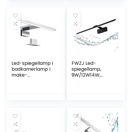
Deckenleuchten,
IP65 Wasserdicht
im Freien
Badezimmerbeleu
chtung, 180°
Abstrahlwinkel,
Nachtsicherheitsb
eleuchtung
Led-spiegellamp I
FWZJ Led-
badkamerlamp I
spiegellamp,
make-
9W/12W14W,
upverlichting I
waterdichte
badkamer I
wandlamp,
kastlamp I
moderne
opbouwlamp I
badkamerverlichti
kastverlichting I
ng, 6000K,
klemlamp I
koudwitte
neutraal wit I 230 V
wandspiegellamp,
I IP44 I
fotoverlichting,
productlengte:
zwart