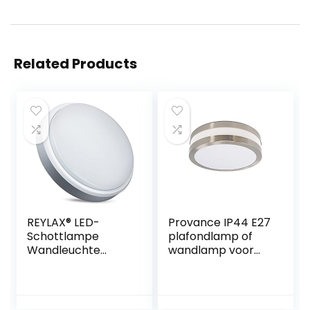
Related Products
REYLAX® LED-
Provance IP44 E27
Schottlampe
plafondlamp of
Wandleuchte
wandlamp voor
Runde, 15W
led- en esl-
Kühlweiß 6000K,
lampen
1250lm LED
Leuchte