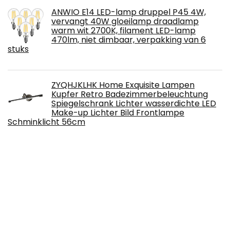
ANWIO E14 LED-lamp druppel P45 4W,
vervangt 40W gloeilamp draadlamp
warm wit 2700K, filament LED-lamp
470lm, niet dimbaar, verpakking van 6
stuks
ZYQHJKLHK Home Exquisite Lampen
Kupfer Retro Badezimmerbeleuchtung
Spiegelschrank Lichter wasserdichte LED
Make-up Lichter Bild Frontlampe
Schminklicht 56cm
GANFANREN LED Nachtlicht Liebeslampe
Zwei Seiten Spiegel Familie Valentinstag
Hochzeit Dekoration Mädchen Geschenk
Licht
WANSHIOK LED-Spiegelfrontlampen